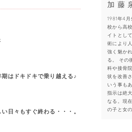
加 藤 
1981年
校から高
イトとし
さ
術により
強く魅か
る。 その
科や接骨
年期はドキドキで乗り越える♪
状を改善
いう事も
指示は絶
なる。現
の子と女
しい日々もすぐ終わる・・・。