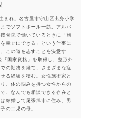
泉
4月生まれ。名古屋市守山区出身小学
校までソフトボール一筋。アルバ
て接骨院で働いているときに「施
人を幸せにできる」という仕事に
れ、この道を志すことを決意す
後『国家資格』を取得し、整形外
院での勤務を経て、さまざまな症
させる経験を積む。女性施術家と
あり、体の悩みを持つ女性からの
大で、なんでも相談できる存在と
在は結婚して尾張旭市に住み、男
の子の二児の母。