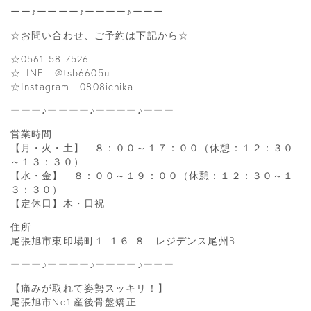
ーー♪ーーーー♪ーーーー♪ーーー
☆お問い合わせ、ご予約は下記から☆
☆0561-58-7526
☆LINE @tsb6605u
☆Instagram 0808ichika
ーーー♪ーーーー♪ーーーー♪ーーー
営業時間
【月・火・土】 ８：００～１７：００（休憩：１２：３０
～１３：３０）
【水・金】 ８：００～１９：００（休憩：１２：３０～１
３：３０）
【定休日】木・日祝
住所
尾張旭市東印場町１-１６-８ レジデンス尾州B
ーーー♪ーーーー♪ーーーー♪ーーー
【痛みが取れて姿勢スッキリ！】
尾張旭市No1.産後骨盤矯正