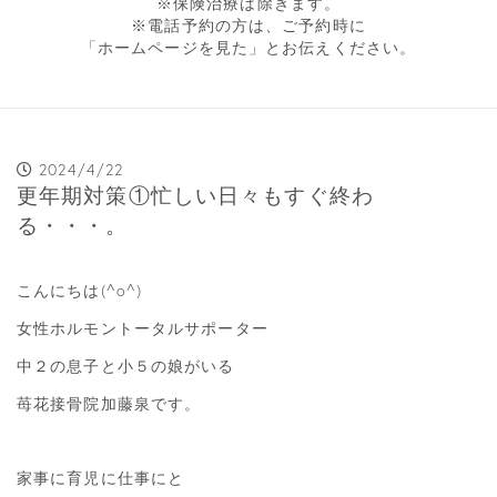
※保険治療は除きます。
※電話予約の方は、ご予約時に
「ホームページを見た」とお伝えください。
2024/4/22
更年期対策①忙しい日々もすぐ終わ
る・・・。
こんにちは(^o^)
女性ホルモントータルサポーター
中２の息子と小５の娘がいる
苺花接骨院加藤泉です。
家事に育児に仕事にと