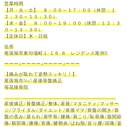
営業時間
【月・火・土】 ８：００～１７：００（休憩：１
２：３０～１３：３０）
【水・金】 ８：００～１９：００（休憩：１２：３
０～１３：３０）
【定休日】木・日祝
住所
尾張旭市東印場町１-１６-８ レジデンス尾州B
ーーー♪ーーーー♪ーーーー♪ーーー
【痛みが取れて姿勢スッキリ！】
尾張旭市No1.産後骨盤矯正
苺花接骨院
―――――――――――――――――――――――
産後矯正/骨盤矯正/整体/産後/マタニティ/マッサー
ジ/ブライダル/ダイエット/産後ママ/骨盤の開き/骨
盤の歪み/尿もれ/肩甲骨/腰痛/肩こり/恥骨痛/股関節
痛/殿部痛/膝痛/首痛/腱鞘炎/ばね指/反り腰/頭痛/姿