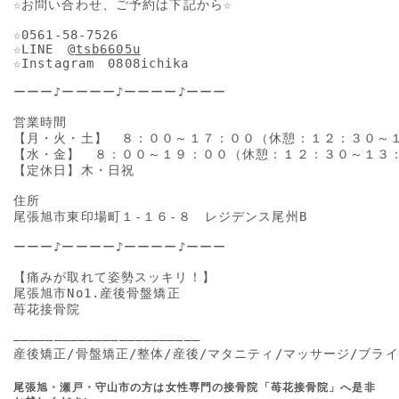
☆お問い合わせ、ご予約は下記から☆

☆0561-58-7526

☆LINE　
@tsb6605u
☆Instagram　0808ichika

ーーー♪ーーーー♪ーーーー♪ーーー

営業時間

【月・火・土】　８：００～１７：００（休憩：１２：３０～１
【水・金】　８：００～１９：００（休憩：１２：３０～１３：
【定休日】木・日祝

住所

尾張旭市東印場町１-１６-８　レジデンス尾州B

ーーー♪ーーーー♪ーーーー♪ーーー

【痛みが取れて姿勢スッキリ！】

尾張旭市No1.産後骨盤矯正

苺花接骨院

―――――――――――――――――――――――

産後矯正/骨盤矯正/整体/産後/マタニティ/マッサージ/ブライ
尾張旭・瀬戸・守山市の方は女性専門の接骨院「苺花接骨院」へ是非