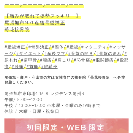
ーーー♪ーーーー♪ーーーー♪ーーー
【痛みが取れて姿勢スッキリ！】
尾張旭市No1.産後骨盤矯正
苺花接骨院
―――――――――――――――――――――――
/
/
/
/
/
#産後矯正
#骨盤矯正
#整体
#産後
#マタニティ
#マッサ
/
/
/
/
/
ージ
#ダイエット
#産後ママ
#骨盤の開き
#骨盤の歪み
#
/
/
/
/
/
/
尿もれ
#肩甲骨
#腰痛
#肩こり
#恥骨痛
#股関節痛
#殿部
/
/
/
痛
#膝痛
#首痛
#腱鞘炎
尾張旭・瀬戸・守山市の方は女性専門の接骨院「苺花接骨院」へ是非
お越しください。
尾張旭市東印場1-16-8 レジデンス尾州B
午前/ 8:00〜12:00
午後 / 13:00〜17:00 ※水曜・金曜のみ19時まで
休診 / 木曜・日曜・祝祭日