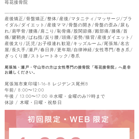
苺花接骨院
―――――――――――――――――――――――
産後矯正/骨盤矯正/整体/産後/マタニティ/マッサージ/ブラ
イダル/ダイエット/産後ママ/骨盤の開き/骨盤の歪み/尿も
れ/肩甲骨/腰痛/肩こり/恥骨痛/股関節痛/殿部痛/膝痛/首
痛/腱鞘炎/ばね指/反り腰/頭痛/姿勢/猫背/産後ダイエット/
産後太り/託児/お子様連れ歓迎/キッズルーム/尾張旭/名古
屋/長久手/瀬戸/春日井/更年期/自律神経/女性専門/巻き爪/
ぎっくり腰/ストレートネック/巻爪
尾張旭・瀬戸・守山市の方は女性専門の接骨院「苺花接骨院」へ是非
お越しください。
尾張旭市東印場1-16-8 レジデンス尾州B
午前/ 8:00〜12:00
午後 / 13:00〜17:00 ※水曜・金曜のみ19時まで
休診 / 木曜・日曜・祝祭日