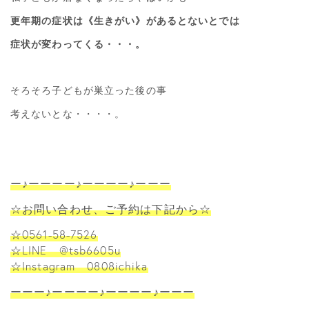
更年期の症状は《生きがい》があるとないとでは
症状が変わってくる・・・。
そろそろ子どもが巣立った後の事
考えないとな・・・・。
ー♪ーーーー♪ーーーー♪ーーー
☆お問い合わせ、ご予約は下記から☆
☆0561-58-7526
☆LINE @tsb6605u
☆Instagram 0808ichika
ーーー♪ーーーー♪ーーーー♪ーーー