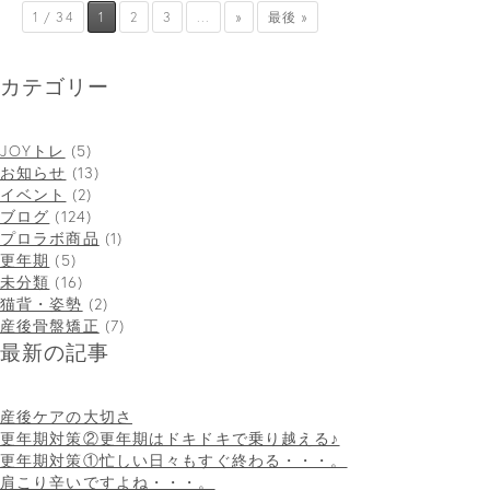
1 / 34
1
2
3
...
»
最後 »
カテゴリー
JOYトレ
(5)
お知らせ
(13)
イベント
(2)
ブログ
(124)
プロラボ商品
(1)
更年期
(5)
未分類
(16)
猫背・姿勢
(2)
産後骨盤矯正
(7)
最新の記事
産後ケアの大切さ
更年期対策②更年期はドキドキで乗り越える♪
更年期対策①忙しい日々もすぐ終わる・・・。
肩こり辛いですよね・・・。