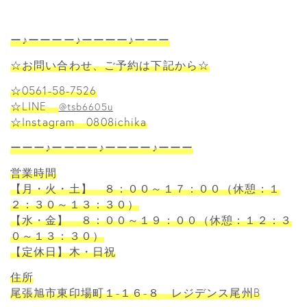
ー♪ーーーー♪ーーーー♪ーーー
☆お問い合わせ、ご予約は下記から☆
☆0561-58-7526
☆LINE
@tsb6605u
☆Instagram 0808ichika
ーーー♪ーーーー♪ーーーー♪ーーー
営業時間
【月・火・土】 ８：００～１７：００（休憩：１
２：３０～１３：３０）
【水・金】 ８：００～１９：００（休憩：１２：３
０～１３：３０）
【定休日】木・日祝
住所
尾張旭市東印場町１-１６-８ レジデンス尾州B