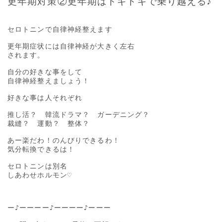
更年期対策②更年期はドキドキで乗り越える♪
セロトニンで自律神経整えます

更年期症状には自律神経が大きく左右

されます。

自分の好きな事をして

自律神経整えましょう！

好きな事は人それぞれ

推し活？　韓流ドラマ？　ガーデニング？

裁縫？　運動？　整体？

あー楽だわ！のんびりできるわ！

気分転換できるは！

セロトニンは別名

しあわせホルモン♡

ー♪ーーーー♪ーーーー♪ーーー
