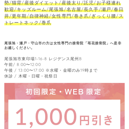
勢/猫背/産後ダイエット/産後太り/託児/お子様連れ
歓迎/キッズルーム/尾張旭/名古屋/長久手/瀬戸/春日
井/更年期/自律神経/女性専門/巻き爪/ぎっくり腰/ス
トレートネック/巻爪
尾張旭・瀬戸・守山市の方は女性専門の接骨院「苺花接骨院」へ是非
お越しください。
尾張旭市東印場1-16-8 レジデンス尾州B
午前/ 8:00〜12:00
午後 / 13:00〜17:00 ※水曜・金曜のみ19時まで
休診 / 木曜・日曜・祝祭日