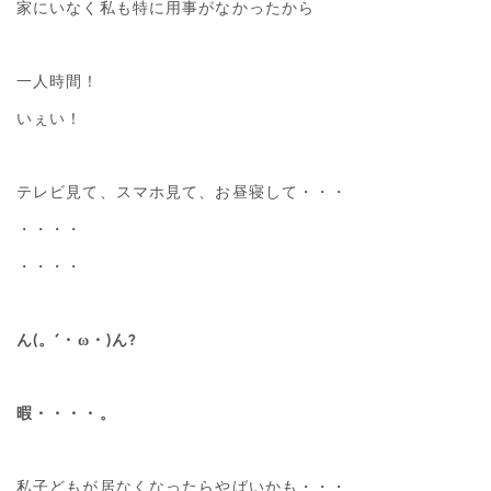
家にいなく私も特に用事がなかったから
一人時間！
いぇい！
テレビ見て、スマホ見て、お昼寝して・・・
・・・・
・・・・
ん(。´・ω・)ん?
暇・・・・。
私子どもが居なくなったらやばいかも・・・