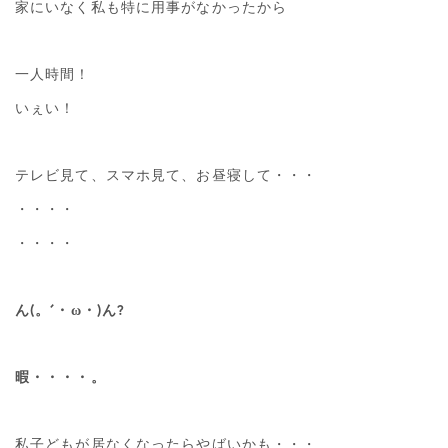
家にいなく私も特に用事がなかったから
一人時間！
いぇい！
テレビ見て、スマホ見て、お昼寝して・・・
・・・・
・・・・
ん(。´・ω・)ん?
暇・・・・。
私子どもが居なくなったらやばいかも・・・