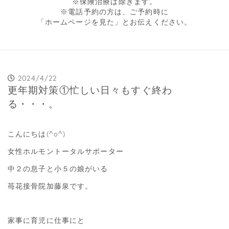
※保険治療は除きます。
※電話予約の方は、ご予約時に
「ホームページを見た」とお伝えください。
2024/4/22
更年期対策①忙しい日々もすぐ終わ
る・・・。
こんにちは(^o^)
女性ホルモントータルサポーター
中２の息子と小５の娘がいる
苺花接骨院加藤泉です。
家事に育児に仕事にと