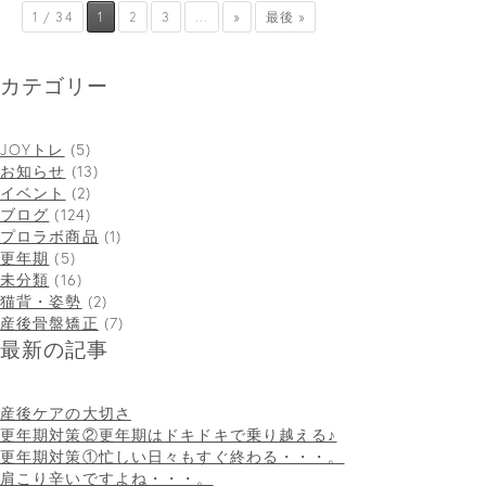
1 / 34
1
2
3
...
»
最後 »
カテゴリー
JOYトレ
(5)
お知らせ
(13)
イベント
(2)
ブログ
(124)
プロラボ商品
(1)
更年期
(5)
未分類
(16)
猫背・姿勢
(2)
産後骨盤矯正
(7)
最新の記事
産後ケアの大切さ
更年期対策②更年期はドキドキで乗り越える♪
更年期対策①忙しい日々もすぐ終わる・・・。
肩こり辛いですよね・・・。