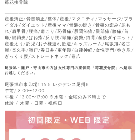
苺花接骨院
―――――――――――――――――――――――
産後矯正/骨盤矯正/整体/産後/マタニティ/マッサージ/ブラ
イダル/ダイエット/産後ママ/骨盤の開き/骨盤の歪み/尿も
れ/肩甲骨/腰痛/肩こり/恥骨痛/股関節痛/殿部痛/膝痛/首
痛/腱鞘炎/ばね指/反り腰/頭痛/姿勢/猫背/産後ダイエット/
産後太り/託児/お子様連れ歓迎/キッズルーム/尾張旭/名古
屋/長久手/瀬戸/春日井/更年期/自律神経/女性専門/巻き爪/
ぎっくり腰/ストレートネック/巻爪
尾張旭・瀬戸・守山市の方は女性専門の接骨院「苺花接骨院」へ是非
お越しください。
尾張旭市東印場1-16-8 レジデンス尾州B
午前/ 8:00〜12:00
午後 / 13:00〜17:00 ※水曜・金曜のみ19時まで
休診 / 木曜・日曜・祝祭日