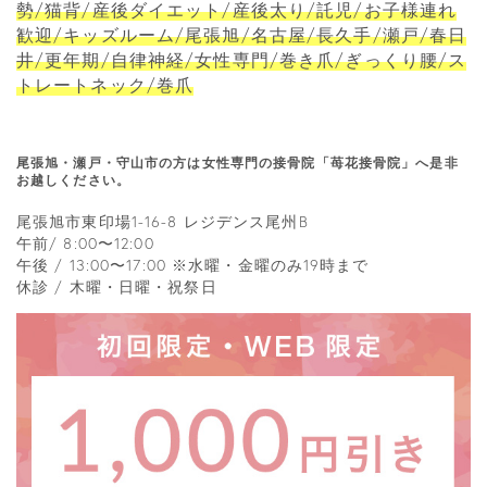
勢/猫背/産後ダイエット/産後太り/託児/お子様連れ
歓迎/キッズルーム/尾張旭/名古屋/長久手/瀬戸/春日
井/更年期/自律神経/女性専門/巻き爪/ぎっくり腰/ス
トレートネック/巻爪
尾張旭・瀬戸・守山市の方は女性専門の接骨院「苺花接骨院」へ是非
お越しください。
尾張旭市東印場1-16-8 レジデンス尾州B
午前/ 8:00〜12:00
午後 / 13:00〜17:00 ※水曜・金曜のみ19時まで
休診 / 木曜・日曜・祝祭日