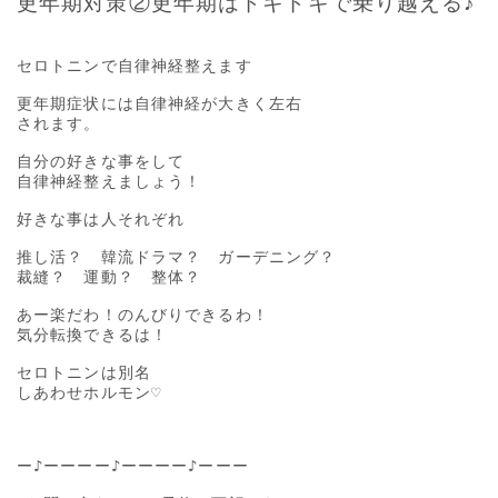
更年期対策②更年期はドキドキで乗り越える♪
セロトニンで自律神経整えます

更年期症状には自律神経が大きく左右

されます。

自分の好きな事をして

自律神経整えましょう！

好きな事は人それぞれ

推し活？　韓流ドラマ？　ガーデニング？

裁縫？　運動？　整体？

あー楽だわ！のんびりできるわ！

気分転換できるは！

セロトニンは別名

しあわせホルモン♡

ー♪ーーーー♪ーーーー♪ーーー
