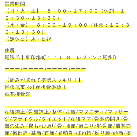
営業時間
【月・火・土】 ８：００～１７：００（休憩：１
２：３０～１３：３０）
【水・金】 ８：００～１９：００（休憩：１２：３
０～１３：３０）
【定休日】木・日祝
住所
尾張旭市東印場町１-１６-８ レジデンス尾州B
ーーー♪ーーーー♪ーーーー♪ーーー
【痛みが取れて姿勢スッキリ！】
尾張旭市No1.産後骨盤矯正
苺花接骨院
―――――――――――――――――――――――
産後矯正/骨盤矯正/整体/産後/マタニティ/マッサー
ジ/ブライダル/ダイエット/産後ママ/骨盤の開き/骨
盤の歪み/尿もれ/肩甲骨/腰痛/肩こり/恥骨痛/股関節
痛/殿部痛/膝痛/首痛/腱鞘炎/ばね指/反り腰/頭痛/姿