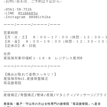
☆お問い合わせ、ご予約は下記から☆

☆0561-58-7526

☆LINE　
@tsb6605u
☆Instagram　0808ichika

ーーー♪ーーーー♪ーーーー♪ーーー

営業時間

【月・火・土】　８：００～１７：００（休憩：１２：３０～１
【水・金】　８：００～１９：００（休憩：１２：３０～１３：
【定休日】木・日祝

住所

尾張旭市東印場町１-１６-８　レジデンス尾州B

ーーー♪ーーーー♪ーーーー♪ーーー

【痛みが取れて姿勢スッキリ！】

尾張旭市No1.産後骨盤矯正

苺花接骨院

―――――――――――――――――――――――

産後矯正/骨盤矯正/整体/産後/マタニティ/マッサージ/ブライ
尾張旭・瀬戸・守山市の方は女性専門の接骨院「苺花接骨院」へ是非