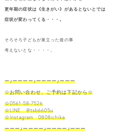
更年期の症状は《生きがい》があるとないとでは
症状が変わってくる・・・。
そろそろ子どもが巣立った後の事
考えないとな・・・・。
ー♪ーーーー♪ーーーー♪ーーー
☆お問い合わせ、ご予約は下記から☆
☆0561-58-7526
☆LINE @tsb6605u
☆Instagram 0808ichika
ーーー♪ーーーー♪ーーーー♪ーーー