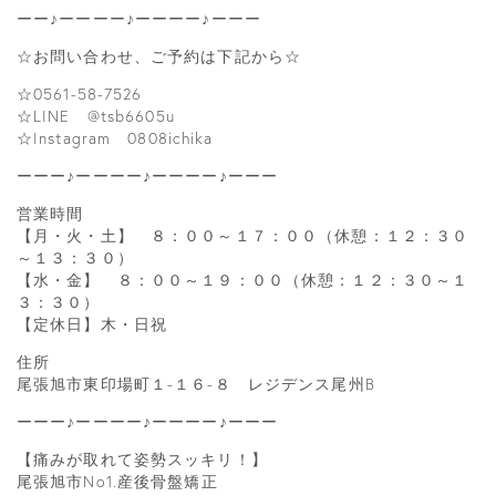
ーー♪ーーーー♪ーーーー♪ーーー
☆お問い合わせ、ご予約は下記から☆
☆0561-58-7526
☆LINE @tsb6605u
☆Instagram 0808ichika
ーーー♪ーーーー♪ーーーー♪ーーー
営業時間
【月・火・土】 ８：００～１７：００（休憩：１２：３０
～１３：３０）
【水・金】 ８：００～１９：００（休憩：１２：３０～１
３：３０）
【定休日】木・日祝
住所
尾張旭市東印場町１-１６-８ レジデンス尾州B
ーーー♪ーーーー♪ーーーー♪ーーー
【痛みが取れて姿勢スッキリ！】
尾張旭市No1.産後骨盤矯正