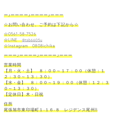
ー♪ーーーー♪ーーーー♪ーーー
☆お問い合わせ、ご予約は下記から☆
☆0561-58-7526
☆LINE
@tsb6605u
☆Instagram 0808ichika
ーーー♪ーーーー♪ーーーー♪ーーー
営業時間
【月・火・土】 ８：００～１７：００（休憩：１
２：３０～１３：３０）
【水・金】 ８：００～１９：００（休憩：１２：３
０～１３：３０）
【定休日】木・日祝
住所
尾張旭市東印場町１-１６-８ レジデンス尾州B