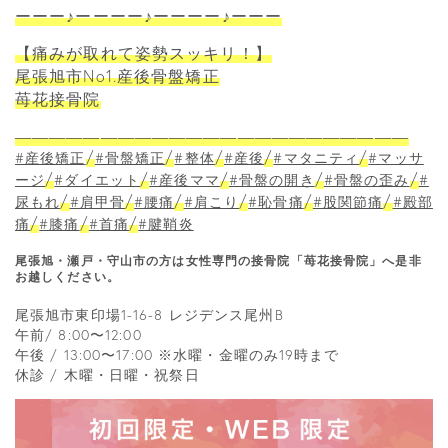
ーーー♪ーーーー♪ーーーー♪ーーー
【痛みが取れて姿勢スッキリ！】
尾張旭市No1.産後骨盤矯正
苺花接骨院
―――――――――――――――――――――――
/
/
/
/
/
#産後矯正
#骨盤矯正
#整体
#産後
#マタニティ
#マッサ
/
/
/
/
/
ージ
#ダイエット
#産後ママ
#骨盤の開き
#骨盤の歪み
#
/
/
/
/
/
/
尿もれ
#肩甲骨
#腰痛
#肩こり
#恥骨痛
#股関節痛
#殿部
/
/
/
痛
#膝痛
#首痛
#腱鞘炎
尾張旭・瀬戸・守山市の方は女性専門の接骨院「苺花接骨院」へ是非
お越しください。
尾張旭市東印場1-16-8 レジデンス尾州B
午前/ 8:00〜12:00
午後 / 13:00〜17:00 ※水曜・金曜のみ19時まで
休診 / 木曜・日曜・祝祭日