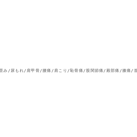
歪み/尿もれ/肩甲骨/腰痛/肩こり/恥骨痛/股関節痛/殿部痛/膝痛/