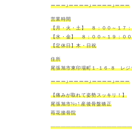
ーーー♪ーーーー♪ーーーー♪ーーー
営業時間
【月・火・土】 ８：００～１７
【水・金】 ８：００～１９：０
【定休日】木・日祝
住所
尾張旭市東印場町１-１６-８ レジ
ーーー♪ーーーー♪ーーーー♪ーーー
【痛みが取れて姿勢スッキリ！】
尾張旭市No1.産後骨盤矯正
苺花接骨院
―――――――――――――――