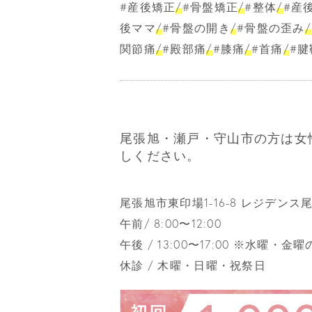
#産後矯正
/
#骨盤矯正
/
#整体
/
#産
後ママ
/
#骨盤の開き
/
#骨盤の歪み
/
関節痛
/
#殿部痛
/
#膝痛
/
#首痛
/
#腱
尾張旭・瀬戸・守山市の方は女
しください。
尾張旭市東印場1-16-8 レジデンス
午前/ 8:00〜12:00
午後 / 13:00〜17:00 ※水曜・金
休診 / 木曜・日曜・祝祭日