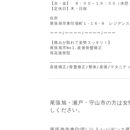
【水・金】　８：００～１９：００（休憩
【定休日】木・日祝

住所

尾張旭市東印場町１-１６-８　レジデンス尾
ーーー♪ーーーー♪ーーーー♪ーーー

【痛みが取れて姿勢スッキリ！】

尾張旭市No1.産後骨盤矯正

苺花接骨院

―――――――――――――――――――――――

産後矯正/骨盤矯正/整体/産後/マタニテ
尾張旭・瀬戸・守山市の方は女
しください。
尾張旭市東印場1-16-8 レジデンス