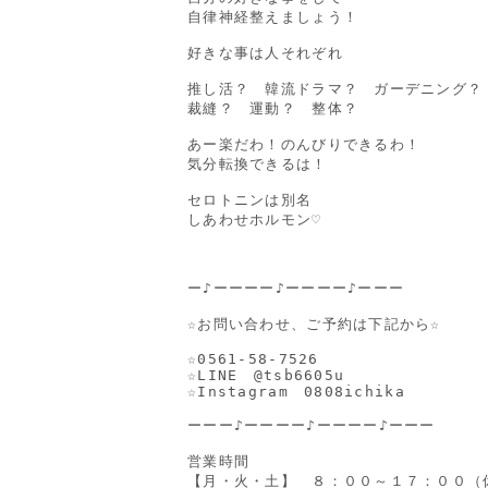
自律神経整えましょう！

好きな事は人それぞれ

推し活？　韓流ドラマ？　ガーデニング？

裁縫？　運動？　整体？

あー楽だわ！のんびりできるわ！

気分転換できるは！

セロトニンは別名

しあわせホルモン♡

ー♪ーーーー♪ーーーー♪ーーー

☆お問い合わせ、ご予約は下記から☆

☆0561-58-7526

☆LINE　
@tsb6605u
☆Instagram　0808ichika

ーーー♪ーーーー♪ーーーー♪ーーー

営業時間

【月・火・土】　８：００～１７：００（