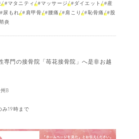
後
/
#マタニティ
/
#マッサージ
/
#ダイエット
/
#産
#尿もれ
/
#肩甲骨
/
#腰痛
/
#肩こり
/
#恥骨痛
/
#股
鞘炎
性専門の接骨院「苺花接骨院」へ是非お越
尾州B
曜のみ19時まで