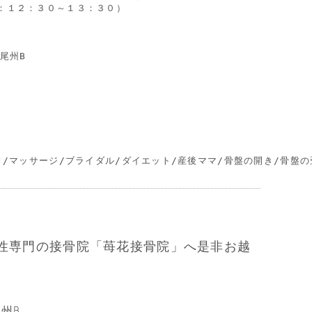
：１２：３０～１３：３０）

州B

ィ/マッサージ/ブライダル/ダイエット/産後ママ/骨盤の開き/骨盤の
性専門の接骨院「苺花接骨院」へ是非お越
尾州B