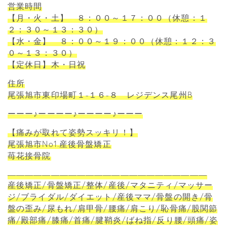
営業時間
【月・火・土】 ８：００～１７：００（休憩：１
２：３０～１３：３０）
【水・金】 ８：００～１９：００（休憩：１２：３
０～１３：３０）
【定休日】木・日祝
住所
尾張旭市東印場町１-１６-８ レジデンス尾州B
ーーー♪ーーーー♪ーーーー♪ーーー
【痛みが取れて姿勢スッキリ！】
尾張旭市No1.産後骨盤矯正
苺花接骨院
―――――――――――――――――――――――
産後矯正/骨盤矯正/整体/産後/マタニティ/マッサー
ジ/ブライダル/ダイエット/産後ママ/骨盤の開き/骨
盤の歪み/尿もれ/肩甲骨/腰痛/肩こり/恥骨痛/股関節
痛/殿部痛/膝痛/首痛/腱鞘炎/ばね指/反り腰/頭痛/姿