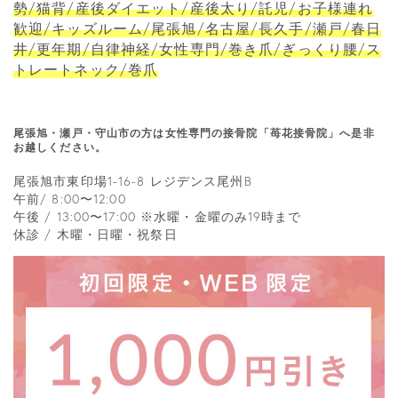
勢/猫背/産後ダイエット/産後太り/託児/お子様連れ
歓迎/キッズルーム/尾張旭/名古屋/長久手/瀬戸/春日
井/更年期/自律神経/女性専門/巻き爪/ぎっくり腰/ス
トレートネック/巻爪
尾張旭・瀬戸・守山市の方は女性専門の接骨院「苺花接骨院」へ是非
お越しください。
尾張旭市東印場1-16-8 レジデンス尾州B
午前/ 8:00〜12:00
午後 / 13:00〜17:00 ※水曜・金曜のみ19時まで
休診 / 木曜・日曜・祝祭日