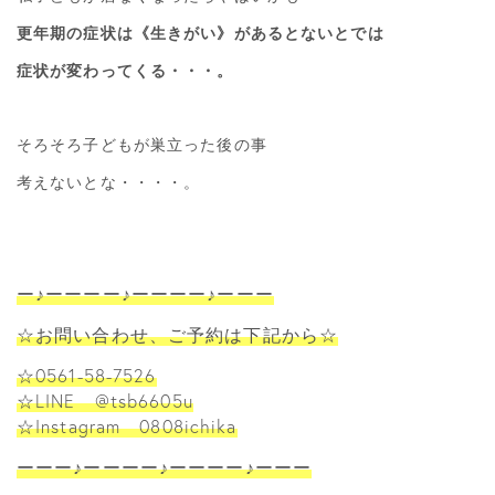
更年期の症状は《生きがい》があるとないとでは
症状が変わってくる・・・。
そろそろ子どもが巣立った後の事
考えないとな・・・・。
ー♪ーーーー♪ーーーー♪ーーー
☆お問い合わせ、ご予約は下記から☆
☆0561-58-7526
☆LINE @tsb6605u
☆Instagram 0808ichika
ーーー♪ーーーー♪ーーーー♪ーーー