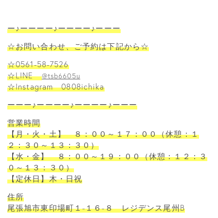
ー♪ーーーー♪ーーーー♪ーーー
☆お問い合わせ、ご予約は下記から☆
☆0561-58-7526
☆LINE
@tsb6605u
☆Instagram 0808ichika
ーーー♪ーーーー♪ーーーー♪ーーー
営業時間
【月・火・土】 ８：００～１７：００（休憩：１
２：３０～１３：３０）
【水・金】 ８：００～１９：００（休憩：１２：３
０～１３：３０）
【定休日】木・日祝
住所
尾張旭市東印場町１-１６-８ レジデンス尾州B