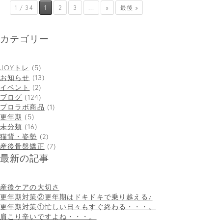
1 / 34
1
2
3
...
»
最後 »
カテゴリー
JOYトレ
(5)
お知らせ
(13)
イベント
(2)
ブログ
(124)
プロラボ商品
(1)
更年期
(5)
未分類
(16)
猫背・姿勢
(2)
産後骨盤矯正
(7)
最新の記事
産後ケアの大切さ
更年期対策②更年期はドキドキで乗り越える♪
更年期対策①忙しい日々もすぐ終わる・・・。
肩こり辛いですよね・・・。