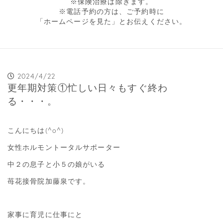
※保険治療は除きます。
※電話予約の方は、ご予約時に
「ホームページを見た」とお伝えください。
2024/4/22
更年期対策①忙しい日々もすぐ終わ
る・・・。
こんにちは(^o^)
女性ホルモントータルサポーター
中２の息子と小５の娘がいる
苺花接骨院加藤泉です。
家事に育児に仕事にと