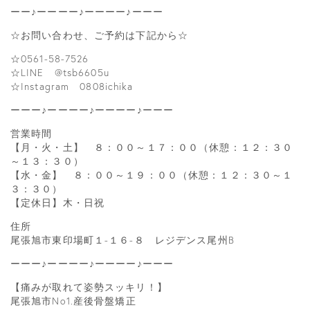
ーー♪ーーーー♪ーーーー♪ーーー
☆お問い合わせ、ご予約は下記から☆
☆0561-58-7526
☆LINE @tsb6605u
☆Instagram 0808ichika
ーーー♪ーーーー♪ーーーー♪ーーー
営業時間
【月・火・土】 ８：００～１７：００（休憩：１２：３０
～１３：３０）
【水・金】 ８：００～１９：００（休憩：１２：３０～１
３：３０）
【定休日】木・日祝
住所
尾張旭市東印場町１-１６-８ レジデンス尾州B
ーーー♪ーーーー♪ーーーー♪ーーー
【痛みが取れて姿勢スッキリ！】
尾張旭市No1.産後骨盤矯正