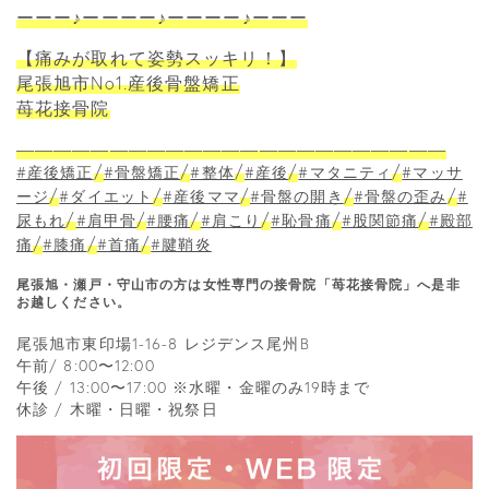
ーーー♪ーーーー♪ーーーー♪ーーー
【痛みが取れて姿勢スッキリ！】
尾張旭市No1.産後骨盤矯正
苺花接骨院
―――――――――――――――――――――――
/
/
/
/
/
#産後矯正
#骨盤矯正
#整体
#産後
#マタニティ
#マッサ
/
/
/
/
/
ージ
#ダイエット
#産後ママ
#骨盤の開き
#骨盤の歪み
#
/
/
/
/
/
/
尿もれ
#肩甲骨
#腰痛
#肩こり
#恥骨痛
#股関節痛
#殿部
/
/
/
痛
#膝痛
#首痛
#腱鞘炎
尾張旭・瀬戸・守山市の方は女性専門の接骨院「苺花接骨院」へ是非
お越しください。
尾張旭市東印場1-16-8 レジデンス尾州B
午前/ 8:00〜12:00
午後 / 13:00〜17:00 ※水曜・金曜のみ19時まで
休診 / 木曜・日曜・祝祭日