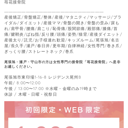
苺花接骨院
―――――――――――――――――――――――
産後矯正/骨盤矯正/整体/産後/マタニティ/マッサージ/ブラ
イダル/ダイエット/産後ママ/骨盤の開き/骨盤の歪み/尿も
れ/肩甲骨/腰痛/肩こり/恥骨痛/股関節痛/殿部痛/膝痛/首
痛/腱鞘炎/ばね指/反り腰/頭痛/姿勢/猫背/産後ダイエット/
産後太り/託児/お子様連れ歓迎/キッズルーム/尾張旭/名古
屋/長久手/瀬戸/春日井/更年期/自律神経/女性専門/巻き爪/
ぎっくり腰/ストレートネック/巻爪
尾張旭・瀬戸・守山市の方は女性専門の接骨院「苺花接骨院」へ是非
お越しください。
尾張旭市東印場1-16-8 レジデンス尾州B
午前/ 8:00〜12:00
午後 / 13:00〜17:00 ※水曜・金曜のみ19時まで
休診 / 木曜・日曜・祝祭日