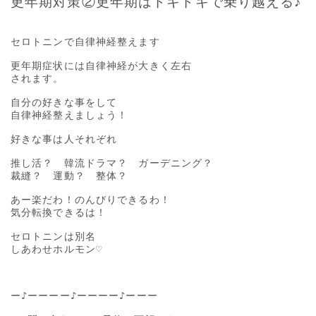
更年期対策②更年期はドキドキで乗り越える♪
セロトニンで自律神経整えます

更年期症状には自律神経が大きく左右

されます。

自分の好きな事をして

自律神経整えましょう！

好きな事は人それぞれ

推し活？　韓流ドラマ？　ガーデニング？

裁縫？　運動？　整体？

あー楽だわ！のんびりできるわ！

気分転換できるは！

セロトニンは別名

しあわせホルモン♡

ー♪ーーーー♪ーーーー♪ーーー
