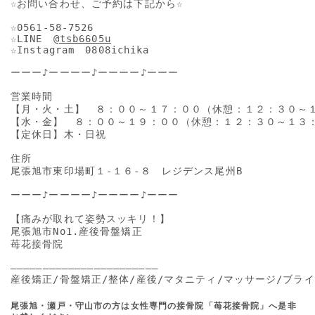
☆お問い合わせ、ご予約は下記から☆

☆0561-58-7526

☆LINE　
@tsb6605u
☆Instagram　0808ichika

ーーー♪ーーーー♪ーーーー♪ーーー

営業時間

【月・火・土】　８：００～１７：００（休憩：１２：３０～１
【水・金】　８：００～１９：００（休憩：１２：３０～１３：
【定休日】木・日祝

住所

尾張旭市東印場町１-１６-８　レジデンス尾州B

ーーー♪ーーーー♪ーーーー♪ーーー

【痛みが取れて姿勢スッキリ！】

尾張旭市No1.産後骨盤矯正

苺花接骨院

―――――――――――――――――――――――

産後矯正/骨盤矯正/整体/産後/マタニティ/マッサージ/ブライ
尾張旭・瀬戸・守山市の方は女性専門の接骨院「苺花接骨院」へ是非