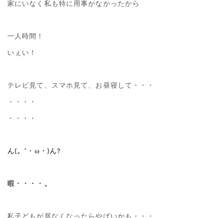
家にいなく私も特に用事がなかったから
一人時間！
いぇい！
テレビ見て、スマホ見て、お昼寝して・・・
・・・・
・・・・
ん(。´・ω・)ん?
暇・・・・。
私子どもが居なくなったらやばいかも・・・