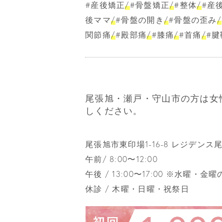
#産後矯正
/
#骨盤矯正
/
#整体
/
#産
後ママ
/
#骨盤の開き
/
#骨盤の歪み
/
関節痛
/
#殿部痛
/
#膝痛
/
#首痛
/
#腱
尾張旭・瀬戸・守山市の方は女
しください。
尾張旭市東印場1-16-8 レジデンス
午前/ 8:00〜12:00
午後 / 13:00〜17:00 ※水曜・金
休診 / 木曜・日曜・祝祭日