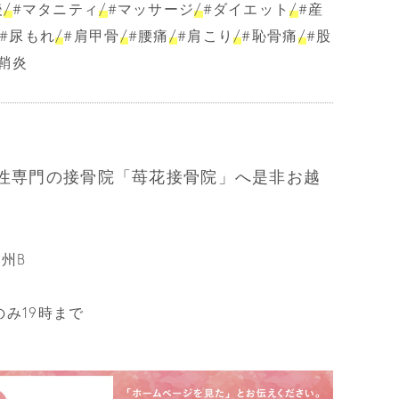
後
/
#マタニティ
/
#マッサージ
/
#ダイエット
/
#産
#尿もれ
/
#肩甲骨
/
#腰痛
/
#肩こり
/
#恥骨痛
/
#股
鞘炎
性専門の接骨院「苺花接骨院」へ是非お越
尾州B
曜のみ19時まで