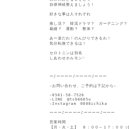
自律神経整えましょう！

好きな事は人それぞれ

推し活？　韓流ドラマ？　ガーデニング？

裁縫？　運動？　整体？

あー楽だわ！のんびりできるわ！

気分転換できるは！

セロトニンは別名

しあわせホルモン♡

ー♪ーーーー♪ーーーー♪ーーー

☆お問い合わせ、ご予約は下記から☆

☆0561-58-7526

☆LINE　
@tsb6605u
☆Instagram　0808ichika

ーーー♪ーーーー♪ーーーー♪ーーー

営業時間

【月・火・土】　８：００～１７：００（