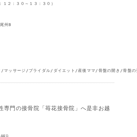
：１２：３０～１３：３０）

州B

ィ/マッサージ/ブライダル/ダイエット/産後ママ/骨盤の開き/骨盤の
性専門の接骨院「苺花接骨院」へ是非お越
尾州B