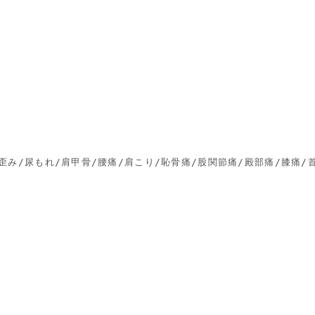
歪み/尿もれ/肩甲骨/腰痛/肩こり/恥骨痛/股関節痛/殿部痛/膝痛/