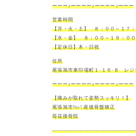
ーーー♪ーーーー♪ーーーー♪ーーー
営業時間
【月・火・土】 ８：００～１７
【水・金】 ８：００～１９：０
【定休日】木・日祝
住所
尾張旭市東印場町１-１６-８ レジ
ーーー♪ーーーー♪ーーーー♪ーーー
【痛みが取れて姿勢スッキリ！】
尾張旭市No1.産後骨盤矯正
苺花接骨院
―――――――――――――――