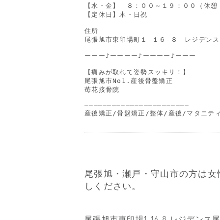
【水・金】　８：００～１９：００（休憩
【定休日】木・日祝

住所

尾張旭市東印場町１-１６-８　レジデンス尾
ーーー♪ーーーー♪ーーーー♪ーーー

【痛みが取れて姿勢スッキリ！】

尾張旭市No1.産後骨盤矯正

苺花接骨院

―――――――――――――――――――――――

産後矯正/骨盤矯正/整体/産後/マタニテ
尾張旭・瀬戸・守山市の方は女
しください。
尾張旭市東印場1-16-8 レジデンス