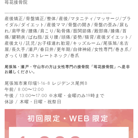
苺花接骨院
―――――――――――――――――――――――
産後矯正/骨盤矯正/整体/産後/マタニティ/マッサージ/ブラ
イダル/ダイエット/産後ママ/骨盤の開き/骨盤の歪み/尿も
れ/肩甲骨/腰痛/肩こり/恥骨痛/股関節痛/殿部痛/膝痛/首
痛/腱鞘炎/ばね指/反り腰/頭痛/姿勢/猫背/産後ダイエット/
産後太り/託児/お子様連れ歓迎/キッズルーム/尾張旭/名古
屋/長久手/瀬戸/春日井/更年期/自律神経/女性専門/巻き爪/
ぎっくり腰/ストレートネック/巻爪
尾張旭・瀬戸・守山市の方は女性専門の接骨院「苺花接骨院」へ是非
お越しください。
尾張旭市東印場1-16-8 レジデンス尾州B
午前/ 8:00〜12:00
午後 / 13:00〜17:00 ※水曜・金曜のみ19時まで
休診 / 木曜・日曜・祝祭日