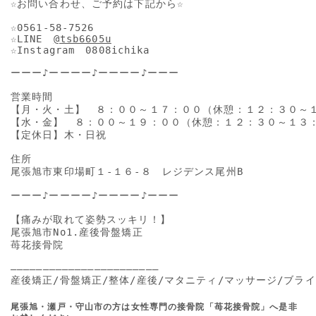
☆お問い合わせ、ご予約は下記から☆

☆0561-58-7526

☆LINE　
@tsb6605u
☆Instagram　0808ichika

ーーー♪ーーーー♪ーーーー♪ーーー

営業時間

【月・火・土】　８：００～１７：００（休憩：１２：３０～１
【水・金】　８：００～１９：００（休憩：１２：３０～１３：
【定休日】木・日祝

住所

尾張旭市東印場町１-１６-８　レジデンス尾州B

ーーー♪ーーーー♪ーーーー♪ーーー

【痛みが取れて姿勢スッキリ！】

尾張旭市No1.産後骨盤矯正

苺花接骨院

―――――――――――――――――――――――

産後矯正/骨盤矯正/整体/産後/マタニティ/マッサージ/ブライ
尾張旭・瀬戸・守山市の方は女性専門の接骨院「苺花接骨院」へ是非