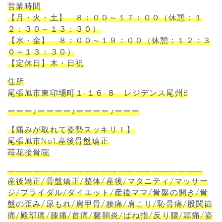
営業時間
【月・火・土】 ８：００～１７：００（休憩：１
２：３０～１３：３０）
【水・金】 ８：００～１９：００（休憩：１２：３
０～１３：３０）
【定休日】木・日祝
住所
尾張旭市東印場町１-１６-８ レジデンス尾州B
ーーー♪ーーーー♪ーーーー♪ーーー
【痛みが取れて姿勢スッキリ！】
尾張旭市No1.産後骨盤矯正
苺花接骨院
―――――――――――――――――――――――
産後矯正/骨盤矯正/整体/産後/マタニティ/マッサー
ジ/ブライダル/ダイエット/産後ママ/骨盤の開き/骨
盤の歪み/尿もれ/肩甲骨/腰痛/肩こり/恥骨痛/股関節
痛/殿部痛/膝痛/首痛/腱鞘炎/ばね指/反り腰/頭痛/姿