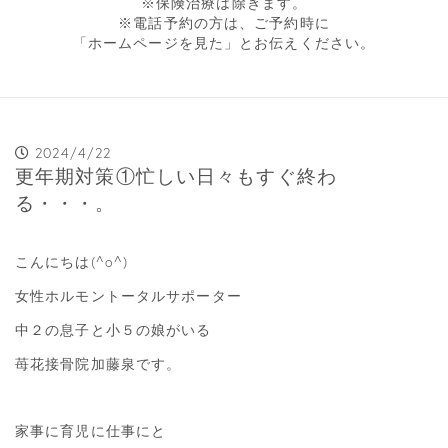
※保険治療は除きます。
※電話予約の方は、ご予約時に
「ホームページを見た」とお伝えください。
2024/4/22
更年期対策①忙しい日々もすぐ終わ
る・・・。
こんにちは(^o^)
女性ホルモントータルサポーター
中２の息子と小５の娘がいる
苺花接骨院加藤泉です。
家事に育児に仕事にと