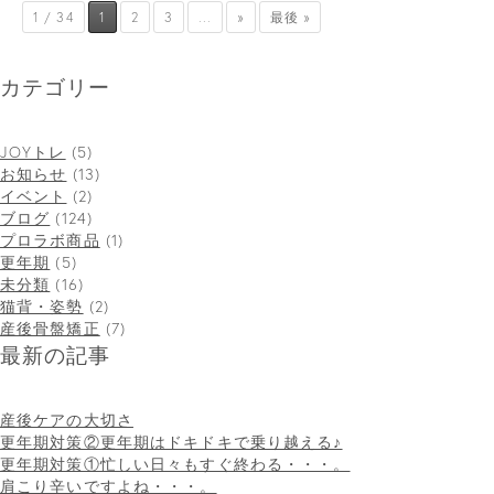
1 / 34
1
2
3
...
»
最後 »
カテゴリー
JOYトレ
(5)
お知らせ
(13)
イベント
(2)
ブログ
(124)
プロラボ商品
(1)
更年期
(5)
未分類
(16)
猫背・姿勢
(2)
産後骨盤矯正
(7)
最新の記事
産後ケアの大切さ
更年期対策②更年期はドキドキで乗り越える♪
更年期対策①忙しい日々もすぐ終わる・・・。
肩こり辛いですよね・・・。