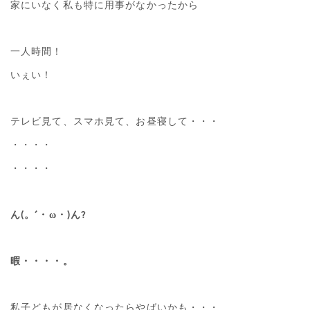
家にいなく私も特に用事がなかったから
一人時間！
いぇい！
テレビ見て、スマホ見て、お昼寝して・・・
・・・・
・・・・
ん(。´・ω・)ん?
暇・・・・。
私子どもが居なくなったらやばいかも・・・