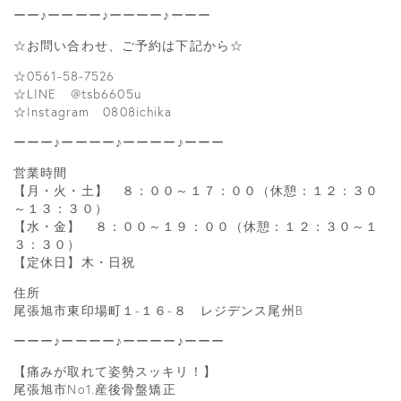
ーー♪ーーーー♪ーーーー♪ーーー
☆お問い合わせ、ご予約は下記から☆
☆0561-58-7526
☆LINE @tsb6605u
☆Instagram 0808ichika
ーーー♪ーーーー♪ーーーー♪ーーー
営業時間
【月・火・土】 ８：００～１７：００（休憩：１２：３０
～１３：３０）
【水・金】 ８：００～１９：００（休憩：１２：３０～１
３：３０）
【定休日】木・日祝
住所
尾張旭市東印場町１-１６-８ レジデンス尾州B
ーーー♪ーーーー♪ーーーー♪ーーー
【痛みが取れて姿勢スッキリ！】
尾張旭市No1.産後骨盤矯正