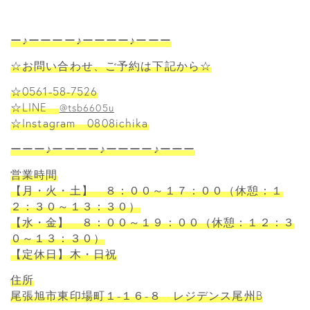
ー♪ーーーー♪ーーーー♪ーーー
☆お問い合わせ、ご予約は下記から☆
☆0561-58-7526
☆LINE
@tsb6605u
☆Instagram 0808ichika
ーーー♪ーーーー♪ーーーー♪ーーー
営業時間
【月・火・土】 ８：００～１７：００（休憩：１
２：３０～１３：３０）
【水・金】 ８：００～１９：００（休憩：１２：３
０～１３：３０）
【定休日】木・日祝
住所
尾張旭市東印場町１-１６-８ レジデンス尾州B