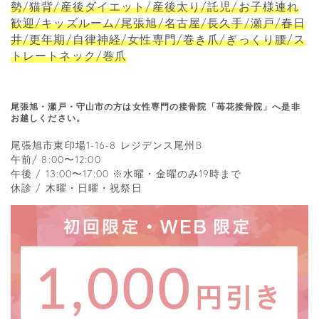
勢/猫背/産後ダイエット/産後太り/託児/お子様連れ
歓迎/キッズルーム/尾張旭/名古屋/長久手/瀬戸/春日
井/更年期/自律神経/女性専門/巻き爪/ぎっくり腰/ス
トレートネック/巻爪
尾張旭・瀬戸・守山市の方は女性専門の接骨院「苺花接骨院」へ是非
お越しください。
尾張旭市東印場1-16-8 レジデンス尾州B
午前/ 8:00〜12:00
午後 / 13:00〜17:00 ※水曜・金曜のみ19時まで
休診 / 木曜・日曜・祝祭日