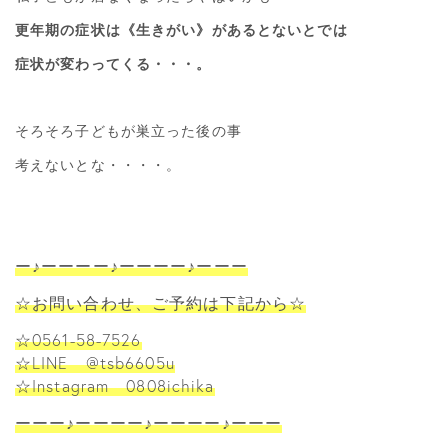
更年期の症状は《生きがい》があるとないとでは
症状が変わってくる・・・。
そろそろ子どもが巣立った後の事
考えないとな・・・・。
ー♪ーーーー♪ーーーー♪ーーー
☆お問い合わせ、ご予約は下記から☆
☆0561-58-7526
☆LINE @tsb6605u
☆Instagram 0808ichika
ーーー♪ーーーー♪ーーーー♪ーーー