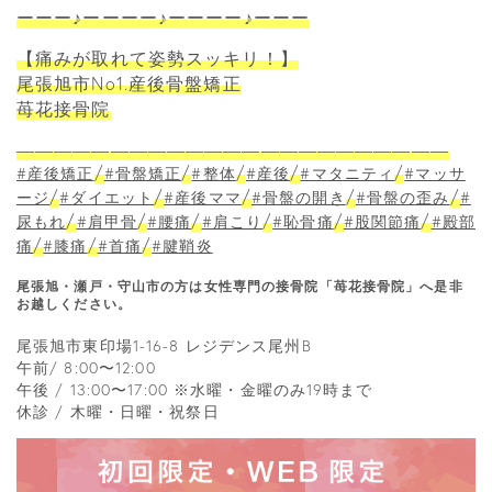
ーーー♪ーーーー♪ーーーー♪ーーー
【痛みが取れて姿勢スッキリ！】
尾張旭市No1.産後骨盤矯正
苺花接骨院
―――――――――――――――――――――――
/
/
/
/
/
#産後矯正
#骨盤矯正
#整体
#産後
#マタニティ
#マッサ
/
/
/
/
/
ージ
#ダイエット
#産後ママ
#骨盤の開き
#骨盤の歪み
#
/
/
/
/
/
/
尿もれ
#肩甲骨
#腰痛
#肩こり
#恥骨痛
#股関節痛
#殿部
/
/
/
痛
#膝痛
#首痛
#腱鞘炎
尾張旭・瀬戸・守山市の方は女性専門の接骨院「苺花接骨院」へ是非
お越しください。
尾張旭市東印場1-16-8 レジデンス尾州B
午前/ 8:00〜12:00
午後 / 13:00〜17:00 ※水曜・金曜のみ19時まで
休診 / 木曜・日曜・祝祭日