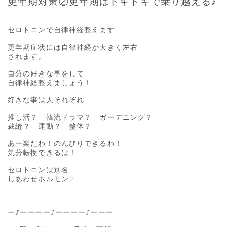
更年期対策②更年期はドキドキで乗り越える♪
セロトニンで自律神経整えます

更年期症状には自律神経が大きく左右

されます。

自分の好きな事をして

自律神経整えましょう！

好きな事は人それぞれ

推し活？　韓流ドラマ？　ガーデニング？

裁縫？　運動？　整体？

あー楽だわ！のんびりできるわ！

気分転換できるは！

セロトニンは別名

しあわせホルモン♡

ー♪ーーーー♪ーーーー♪ーーー
