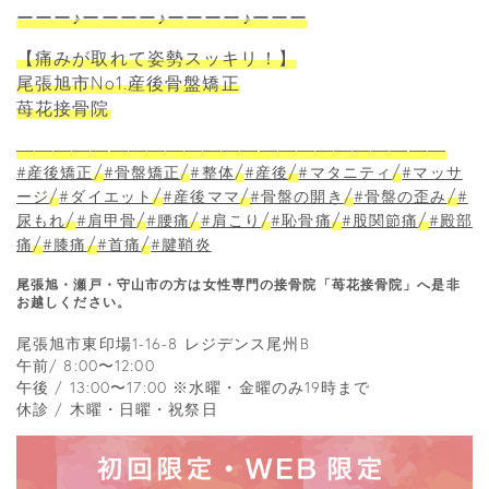
ーーー♪ーーーー♪ーーーー♪ーーー
【痛みが取れて姿勢スッキリ！】
尾張旭市No1.産後骨盤矯正
苺花接骨院
―――――――――――――――――――――――
/
/
/
/
/
#産後矯正
#骨盤矯正
#整体
#産後
#マタニティ
#マッサ
/
/
/
/
/
ージ
#ダイエット
#産後ママ
#骨盤の開き
#骨盤の歪み
#
/
/
/
/
/
/
尿もれ
#肩甲骨
#腰痛
#肩こり
#恥骨痛
#股関節痛
#殿部
/
/
/
痛
#膝痛
#首痛
#腱鞘炎
尾張旭・瀬戸・守山市の方は女性専門の接骨院「苺花接骨院」へ是非
お越しください。
尾張旭市東印場1-16-8 レジデンス尾州B
午前/ 8:00〜12:00
午後 / 13:00〜17:00 ※水曜・金曜のみ19時まで
休診 / 木曜・日曜・祝祭日