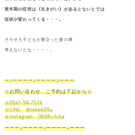
更年期の症状は《生きがい》があるとないとでは
症状が変わってくる・・・。
そろそろ子どもが巣立った後の事
考えないとな・・・・。
ー♪ーーーー♪ーーーー♪ーーー
☆お問い合わせ、ご予約は下記から☆
☆0561-58-7526
☆LINE @tsb6605u
☆Instagram 0808ichika
ーーー♪ーーーー♪ーーーー♪ーーー