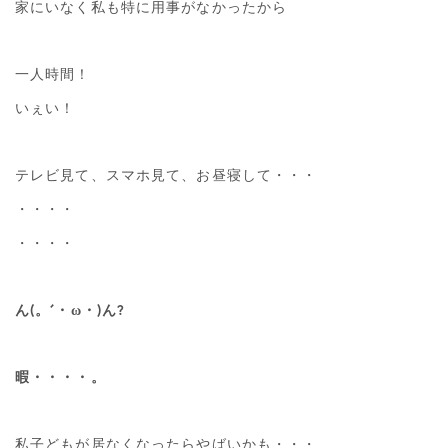
家にいなく私も特に用事がなかったから
一人時間！
いぇい！
テレビ見て、スマホ見て、お昼寝して・・・
・・・・
・・・・
ん(。´・ω・)ん?
暇・・・・。
私子どもが居なくなったらやばいかも・・・