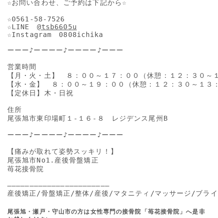
☆お問い合わせ、ご予約は下記から☆

☆0561-58-7526

☆LINE　
@tsb6605u
☆Instagram　0808ichika

ーーー♪ーーーー♪ーーーー♪ーーー

営業時間

【月・火・土】　８：００～１７：００（休憩：１２：３０～１
【水・金】　８：００～１９：００（休憩：１２：３０～１３：
【定休日】木・日祝

住所

尾張旭市東印場町１-１６-８　レジデンス尾州B

ーーー♪ーーーー♪ーーーー♪ーーー

【痛みが取れて姿勢スッキリ！】

尾張旭市No1.産後骨盤矯正

苺花接骨院

―――――――――――――――――――――――

産後矯正/骨盤矯正/整体/産後/マタニティ/マッサージ/ブライ
尾張旭・瀬戸・守山市の方は女性専門の接骨院「苺花接骨院」へ是非