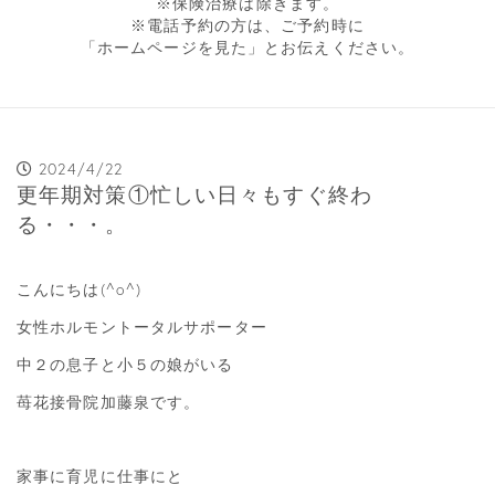
※保険治療は除きます。
※電話予約の方は、ご予約時に
「ホームページを見た」とお伝えください。
2024/4/22
更年期対策①忙しい日々もすぐ終わ
る・・・。
こんにちは(^o^)
女性ホルモントータルサポーター
中２の息子と小５の娘がいる
苺花接骨院加藤泉です。
家事に育児に仕事にと