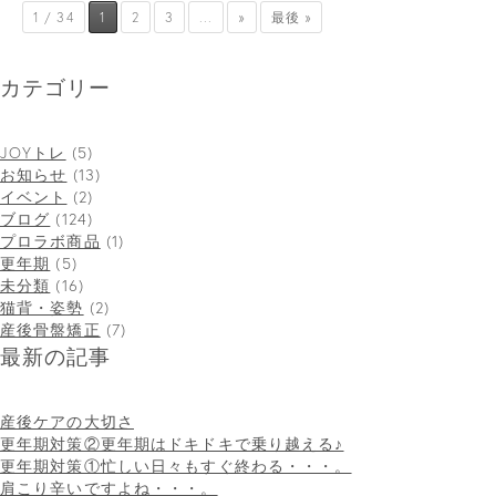
1 / 34
1
2
3
...
»
最後 »
カテゴリー
JOYトレ
(5)
お知らせ
(13)
イベント
(2)
ブログ
(124)
プロラボ商品
(1)
更年期
(5)
未分類
(16)
猫背・姿勢
(2)
産後骨盤矯正
(7)
最新の記事
産後ケアの大切さ
更年期対策②更年期はドキドキで乗り越える♪
更年期対策①忙しい日々もすぐ終わる・・・。
肩こり辛いですよね・・・。