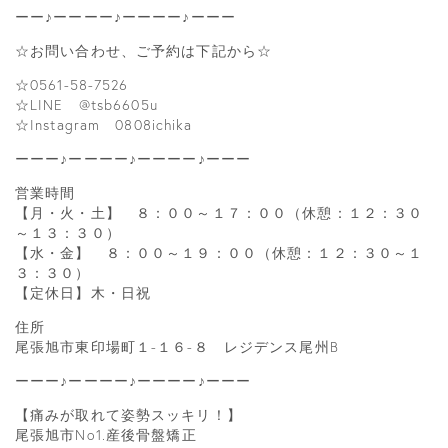
ーー♪ーーーー♪ーーーー♪ーーー
☆お問い合わせ、ご予約は下記から☆
☆0561-58-7526
☆LINE @tsb6605u
☆Instagram 0808ichika
ーーー♪ーーーー♪ーーーー♪ーーー
営業時間
【月・火・土】 ８：００～１７：００（休憩：１２：３０
～１３：３０）
【水・金】 ８：００～１９：００（休憩：１２：３０～１
３：３０）
【定休日】木・日祝
住所
尾張旭市東印場町１-１６-８ レジデンス尾州B
ーーー♪ーーーー♪ーーーー♪ーーー
【痛みが取れて姿勢スッキリ！】
尾張旭市No1.産後骨盤矯正