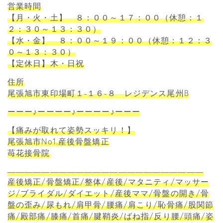
営業時間
【月・火・土】 ８：００～１７：００（休憩：１
２：３０～１３：３０）
【水・金】 ８：００～１９：００（休憩：１２：３
０～１３：３０）
【定休日】木・日祝
住所
尾張旭市東印場町１-１６-８ レジデンス尾州B
ーーー♪ーーーー♪ーーーー♪ーーー
【痛みが取れて姿勢スッキリ！】
尾張旭市No1.産後骨盤矯正
苺花接骨院
―――――――――――――――――――――――
産後矯正/骨盤矯正/整体/産後/マタニティ/マッサー
ジ/ブライダル/ダイエット/産後ママ/骨盤の開き/骨
盤の歪み/尿もれ/肩甲骨/腰痛/肩こり/恥骨痛/股関節
痛/殿部痛/膝痛/首痛/腱鞘炎/ばね指/反り腰/頭痛/姿