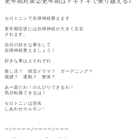
更年期対策②更年期はドキドキで乗り越える♪
セロトニンで自律神経整えます

更年期症状には自律神経が大きく左右

されます。

自分の好きな事をして

自律神経整えましょう！

好きな事は人それぞれ

推し活？　韓流ドラマ？　ガーデニング？

裁縫？　運動？　整体？

あー楽だわ！のんびりできるわ！

気分転換できるは！

セロトニンは別名

しあわせホルモン♡

ー♪ーーーー♪ーーーー♪ーーー
