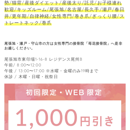
勢/猫背/産後ダイエット/産後太り/託児/お子様連れ
歓迎/キッズルーム/尾張旭/名古屋/長久手/瀬戸/春日
井/更年期/自律神経/女性専門/巻き爪/ぎっくり腰/ス
トレートネック/巻爪
尾張旭・瀬戸・守山市の方は女性専門の接骨院「苺花接骨院」へ是非
お越しください。
尾張旭市東印場1-16-8 レジデンス尾州B
午前/ 8:00〜12:00
午後 / 13:00〜17:00 ※水曜・金曜のみ19時まで
休診 / 木曜・日曜・祝祭日