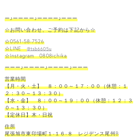
ー♪ーーーー♪ーーーー♪ーーー
☆お問い合わせ、ご予約は下記から☆
☆0561-58-7526
☆LINE
@tsb6605u
☆Instagram 0808ichika
ーーー♪ーーーー♪ーーーー♪ーーー
営業時間
【月・火・土】 ８：００～１７：００（休憩：１
２：３０～１３：３０）
【水・金】 ８：００～１９：００（休憩：１２：３
０～１３：３０）
【定休日】木・日祝
住所
尾張旭市東印場町１-１６-８ レジデンス尾州B