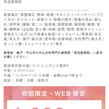
苺花接骨院
―――――――――――――――――――――――
産後矯正/骨盤矯正/整体/産後/マタニティ/マッサージ/ブラ
イダル/ダイエット/産後ママ/骨盤の開き/骨盤の歪み/尿も
れ/肩甲骨/腰痛/肩こり/恥骨痛/股関節痛/殿部痛/膝痛/首
痛/腱鞘炎/ばね指/反り腰/頭痛/姿勢/猫背/産後ダイエット/
産後太り/託児/お子様連れ歓迎/キッズルーム/尾張旭/名古
屋/長久手/瀬戸/春日井/更年期/自律神経/女性専門/巻き爪/
ぎっくり腰/ストレートネック/巻爪
尾張旭・瀬戸・守山市の方は女性専門の接骨院「苺花接骨院」へ是非
お越しください。
尾張旭市東印場1-16-8 レジデンス尾州B
午前/ 8:00〜12:00
午後 / 13:00〜17:00 ※水曜・金曜のみ19時まで
休診 / 木曜・日曜・祝祭日