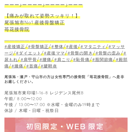
ーーー♪ーーーー♪ーーーー♪ーーー
【痛みが取れて姿勢スッキリ！】
尾張旭市No1.産後骨盤矯正
苺花接骨院
―――――――――――――――――――――――
/
/
/
/
/
#産後矯正
#骨盤矯正
#整体
#産後
#マタニティ
#マッサ
/
/
/
/
/
ージ
#ダイエット
#産後ママ
#骨盤の開き
#骨盤の歪み
#
/
/
/
/
/
/
尿もれ
#肩甲骨
#腰痛
#肩こり
#恥骨痛
#股関節痛
#殿部
/
/
/
痛
#膝痛
#首痛
#腱鞘炎
尾張旭・瀬戸・守山市の方は女性専門の接骨院「苺花接骨院」へ是非
お越しください。
尾張旭市東印場1-16-8 レジデンス尾州B
午前/ 8:00〜12:00
午後 / 13:00〜17:00 ※水曜・金曜のみ19時まで
休診 / 木曜・日曜・祝祭日