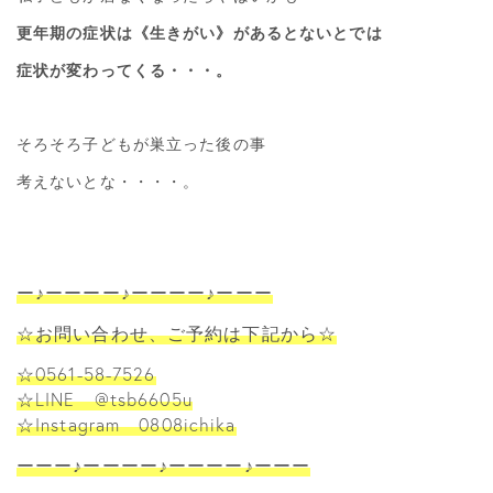
更年期の症状は《生きがい》があるとないとでは
症状が変わってくる・・・。
そろそろ子どもが巣立った後の事
考えないとな・・・・。
ー♪ーーーー♪ーーーー♪ーーー
☆お問い合わせ、ご予約は下記から☆
☆0561-58-7526
☆LINE @tsb6605u
☆Instagram 0808ichika
ーーー♪ーーーー♪ーーーー♪ーーー