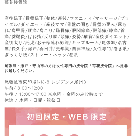
苺花接骨院
―――――――――――――――――――――――
産後矯正/骨盤矯正/整体/産後/マタニティ/マッサージ/ブラ
イダル/ダイエット/産後ママ/骨盤の開き/骨盤の歪み/尿も
れ/肩甲骨/腰痛/肩こり/恥骨痛/股関節痛/殿部痛/膝痛/首
痛/腱鞘炎/ばね指/反り腰/頭痛/姿勢/猫背/産後ダイエット/
産後太り/託児/お子様連れ歓迎/キッズルーム/尾張旭/名古
屋/長久手/瀬戸/春日井/更年期/自律神経/女性専門/巻き爪/
ぎっくり腰/ストレートネック/巻爪
尾張旭・瀬戸・守山市の方は女性専門の接骨院「苺花接骨院」へ是非
お越しください。
尾張旭市東印場1-16-8 レジデンス尾州B
午前/ 8:00〜12:00
午後 / 13:00〜17:00 ※水曜・金曜のみ19時まで
休診 / 木曜・日曜・祝祭日