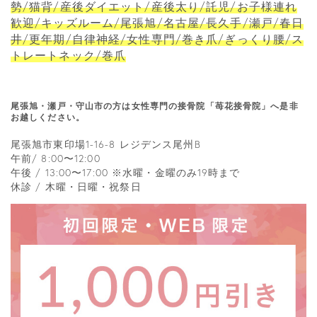
勢/猫背/産後ダイエット/産後太り/託児/お子様連れ
歓迎/キッズルーム/尾張旭/名古屋/長久手/瀬戸/春日
井/更年期/自律神経/女性専門/巻き爪/ぎっくり腰/ス
トレートネック/巻爪
尾張旭・瀬戸・守山市の方は女性専門の接骨院「苺花接骨院」へ是非
お越しください。
尾張旭市東印場1-16-8 レジデンス尾州B
午前/ 8:00〜12:00
午後 / 13:00〜17:00 ※水曜・金曜のみ19時まで
休診 / 木曜・日曜・祝祭日