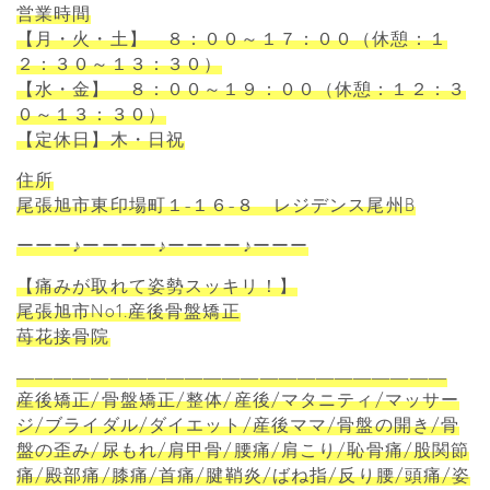
営業時間
【月・火・土】 ８：００～１７：００（休憩：１
２：３０～１３：３０）
【水・金】 ８：００～１９：００（休憩：１２：３
０～１３：３０）
【定休日】木・日祝
住所
尾張旭市東印場町１-１６-８ レジデンス尾州B
ーーー♪ーーーー♪ーーーー♪ーーー
【痛みが取れて姿勢スッキリ！】
尾張旭市No1.産後骨盤矯正
苺花接骨院
―――――――――――――――――――――――
産後矯正/骨盤矯正/整体/産後/マタニティ/マッサー
ジ/ブライダル/ダイエット/産後ママ/骨盤の開き/骨
盤の歪み/尿もれ/肩甲骨/腰痛/肩こり/恥骨痛/股関節
痛/殿部痛/膝痛/首痛/腱鞘炎/ばね指/反り腰/頭痛/姿