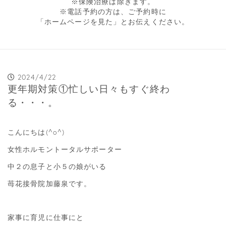
※保険治療は除きます。
※電話予約の方は、ご予約時に
「ホームページを見た」とお伝えください。
2024/4/22
更年期対策①忙しい日々もすぐ終わ
る・・・。
こんにちは(^o^)
女性ホルモントータルサポーター
中２の息子と小５の娘がいる
苺花接骨院加藤泉です。
家事に育児に仕事にと