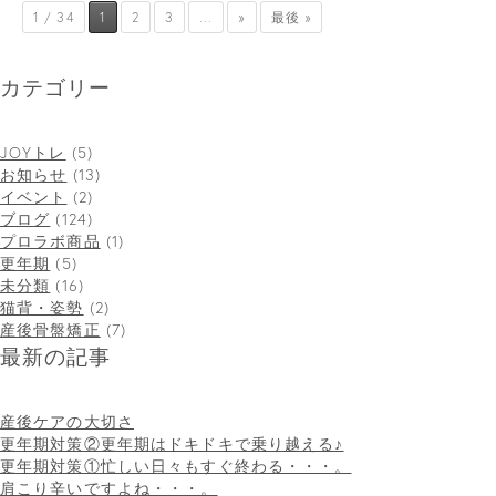
1 / 34
1
2
3
...
»
最後 »
カテゴリー
JOYトレ
(5)
お知らせ
(13)
イベント
(2)
ブログ
(124)
プロラボ商品
(1)
更年期
(5)
未分類
(16)
猫背・姿勢
(2)
産後骨盤矯正
(7)
最新の記事
産後ケアの大切さ
更年期対策②更年期はドキドキで乗り越える♪
更年期対策①忙しい日々もすぐ終わる・・・。
肩こり辛いですよね・・・。