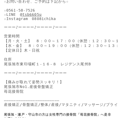
☆お問い合わせ、ご予約は下記から☆

☆0561-58-7526

☆LINE　
@tsb6605u
☆Instagram　0808ichika

ーーー♪ーーーー♪ーーーー♪ーーー

営業時間

【月・火・土】　８：００～１７：００（休憩：１２：３０～１
【水・金】　８：００～１９：００（休憩：１２：３０～１３：
【定休日】木・日祝

住所

尾張旭市東印場町１-１６-８　レジデンス尾州B

ーーー♪ーーーー♪ーーーー♪ーーー

【痛みが取れて姿勢スッキリ！】

尾張旭市No1.産後骨盤矯正

苺花接骨院

―――――――――――――――――――――――

産後矯正/骨盤矯正/整体/産後/マタニティ/マッサージ/ブライ
尾張旭・瀬戸・守山市の方は女性専門の接骨院「苺花接骨院」へ是非