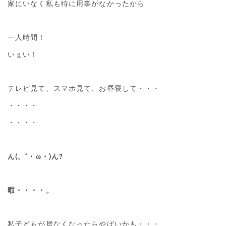
家にいなく私も特に用事がなかったから
一人時間！
いぇい！
テレビ見て、スマホ見て、お昼寝して・・・
・・・・
・・・・
ん(。´・ω・)ん?
暇・・・・。
私子どもが居なくなったらやばいかも・・・