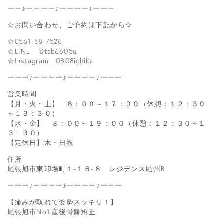
ーー♪ーーーー♪ーーーー♪ーーー
☆お問い合わせ、ご予約は下記から☆
☆0561-58-7526
☆LINE @tsb6605u
☆Instagram 0808ichika
ーーー♪ーーーー♪ーーーー♪ーーー
営業時間
【月・火・土】 ８：００～１７：００（休憩：１２：３０
～１３：３０）
【水・金】 ８：００～１９：００（休憩：１２：３０～１
３：３０）
【定休日】木・日祝
住所
尾張旭市東印場町１-１６-８ レジデンス尾州B
ーーー♪ーーーー♪ーーーー♪ーーー
【痛みが取れて姿勢スッキリ！】
尾張旭市No1.産後骨盤矯正