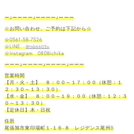
ー♪ーーーー♪ーーーー♪ーーー
☆お問い合わせ、ご予約は下記から☆
☆0561-58-7526
☆LINE
@tsb6605u
☆Instagram 0808ichika
ーーー♪ーーーー♪ーーーー♪ーーー
営業時間
【月・火・土】 ８：００～１７：００（休憩：１
２：３０～１３：３０）
【水・金】 ８：００～１９：００（休憩：１２：３
０～１３：３０）
【定休日】木・日祝
住所
尾張旭市東印場町１-１６-８ レジデンス尾州B