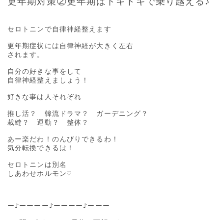
更年期対策②更年期はドキドキで乗り越える♪
セロトニンで自律神経整えます

更年期症状には自律神経が大きく左右

されます。

自分の好きな事をして

自律神経整えましょう！

好きな事は人それぞれ

推し活？　韓流ドラマ？　ガーデニング？

裁縫？　運動？　整体？

あー楽だわ！のんびりできるわ！

気分転換できるは！

セロトニンは別名

しあわせホルモン♡

ー♪ーーーー♪ーーーー♪ーーー
