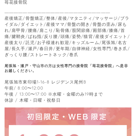
苺花接骨院
―――――――――――――――――――――――
産後矯正/骨盤矯正/整体/産後/マタニティ/マッサージ/ブラ
イダル/ダイエット/産後ママ/骨盤の開き/骨盤の歪み/尿も
れ/肩甲骨/腰痛/肩こり/恥骨痛/股関節痛/殿部痛/膝痛/首
痛/腱鞘炎/ばね指/反り腰/頭痛/姿勢/猫背/産後ダイエット/
産後太り/託児/お子様連れ歓迎/キッズルーム/尾張旭/名古
屋/長久手/瀬戸/春日井/更年期/自律神経/女性専門/巻き爪/
ぎっくり腰/ストレートネック/巻爪
尾張旭・瀬戸・守山市の方は女性専門の接骨院「苺花接骨院」へ是非
お越しください。
尾張旭市東印場1-16-8 レジデンス尾州B
午前/ 8:00〜12:00
午後 / 13:00〜17:00 ※水曜・金曜のみ19時まで
休診 / 木曜・日曜・祝祭日