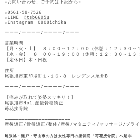
☆お問い合わせ、ご予約は下記から☆

☆0561-58-7526

☆LINE　
@tsb6605u
☆Instagram　0808ichika

ーーー♪ーーーー♪ーーーー♪ーーー

営業時間

【月・火・土】　８：００～１７：００（休憩：１２：３０～１
【水・金】　８：００～１９：００（休憩：１２：３０～１３：
【定休日】木・日祝

住所

尾張旭市東印場町１-１６-８　レジデンス尾州B

ーーー♪ーーーー♪ーーーー♪ーーー

【痛みが取れて姿勢スッキリ！】

尾張旭市No1.産後骨盤矯正

苺花接骨院

―――――――――――――――――――――――

産後矯正/骨盤矯正/整体/産後/マタニティ/マッサージ/ブライ
尾張旭・瀬戸・守山市の方は女性専門の接骨院「苺花接骨院」へ是非