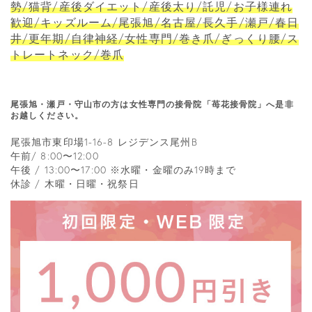
勢/猫背/産後ダイエット/産後太り/託児/お子様連れ
歓迎/キッズルーム/尾張旭/名古屋/長久手/瀬戸/春日
井/更年期/自律神経/女性専門/巻き爪/ぎっくり腰/ス
トレートネック/巻爪
尾張旭・瀬戸・守山市の方は女性専門の接骨院「苺花接骨院」へ是非
お越しください。
尾張旭市東印場1-16-8 レジデンス尾州B
午前/ 8:00〜12:00
午後 / 13:00〜17:00 ※水曜・金曜のみ19時まで
休診 / 木曜・日曜・祝祭日