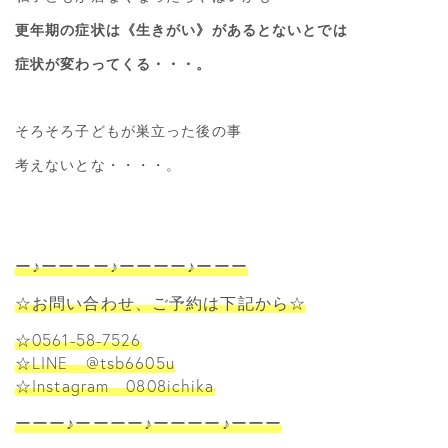
更年期の症状は《生きがい》があるとないとでは
症状が変わってくる・・・。
そろそろ子どもが巣立った後の事
考えないとな・・・・。
ー♪ーーーー♪ーーーー♪ーーー
☆お問い合わせ、ご予約は下記から☆
☆0561-58-7526
☆LINE @tsb6605u
☆Instagram 0808ichika
ーーー♪ーーーー♪ーーーー♪ーーー