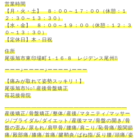
営業時間
【月・火・土】 ８：００～１７：００（休憩：１
２：３０～１３：３０）
【水・金】 ８：００～１９：００（休憩：１２：３
０～１３：３０）
【定休日】木・日祝
住所
尾張旭市東印場町１-１６-８ レジデンス尾州B
ーーー♪ーーーー♪ーーーー♪ーーー
【痛みが取れて姿勢スッキリ！】
尾張旭市No1.産後骨盤矯正
苺花接骨院
―――――――――――――――――――――――
産後矯正/骨盤矯正/整体/産後/マタニティ/マッサー
ジ/ブライダル/ダイエット/産後ママ/骨盤の開き/骨
盤の歪み/尿もれ/肩甲骨/腰痛/肩こり/恥骨痛/股関節
痛/殿部痛/膝痛/首痛/腱鞘炎/ばね指/反り腰/頭痛/姿