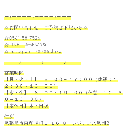
ー♪ーーーー♪ーーーー♪ーーー
☆お問い合わせ、ご予約は下記から☆
☆0561-58-7526
☆LINE
@tsb6605u
☆Instagram 0808ichika
ーーー♪ーーーー♪ーーーー♪ーーー
営業時間
【月・火・土】 ８：００～１７：００（休憩：１
２：３０～１３：３０）
【水・金】 ８：００～１９：００（休憩：１２：３
０～１３：３０）
【定休日】木・日祝
住所
尾張旭市東印場町１-１６-８ レジデンス尾州B