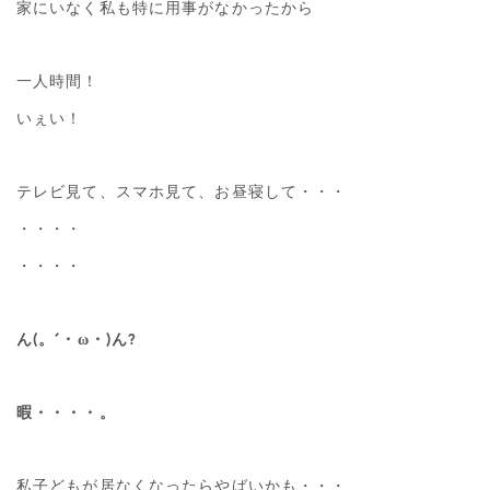
家にいなく私も特に用事がなかったから
一人時間！
いぇい！
テレビ見て、スマホ見て、お昼寝して・・・
・・・・
・・・・
ん(。´・ω・)ん?
暇・・・・。
私子どもが居なくなったらやばいかも・・・