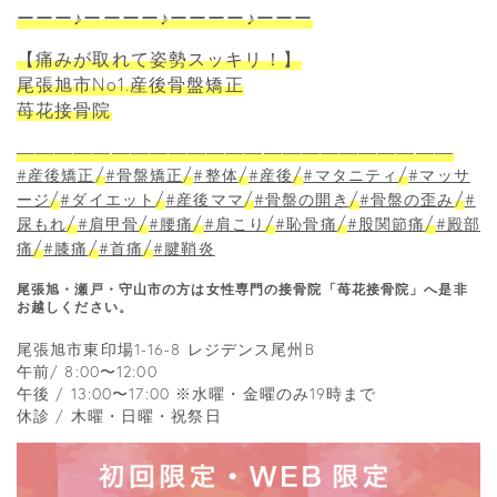
ーーー♪ーーーー♪ーーーー♪ーーー
【痛みが取れて姿勢スッキリ！】
尾張旭市No1.産後骨盤矯正
苺花接骨院
―――――――――――――――――――――――
/
/
/
/
/
#産後矯正
#骨盤矯正
#整体
#産後
#マタニティ
#マッサ
/
/
/
/
/
ージ
#ダイエット
#産後ママ
#骨盤の開き
#骨盤の歪み
#
/
/
/
/
/
/
尿もれ
#肩甲骨
#腰痛
#肩こり
#恥骨痛
#股関節痛
#殿部
/
/
/
痛
#膝痛
#首痛
#腱鞘炎
尾張旭・瀬戸・守山市の方は女性専門の接骨院「苺花接骨院」へ是非
お越しください。
尾張旭市東印場1-16-8 レジデンス尾州B
午前/ 8:00〜12:00
午後 / 13:00〜17:00 ※水曜・金曜のみ19時まで
休診 / 木曜・日曜・祝祭日