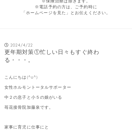
※保険治療は除きます。
※電話予約の方は、ご予約時に
「ホームページを見た」とお伝えください。
2024/4/22
更年期対策①忙しい日々もすぐ終わ
る・・・。
こんにちは(^o^)
女性ホルモントータルサポーター
中２の息子と小５の娘がいる
苺花接骨院加藤泉です。
家事に育児に仕事にと