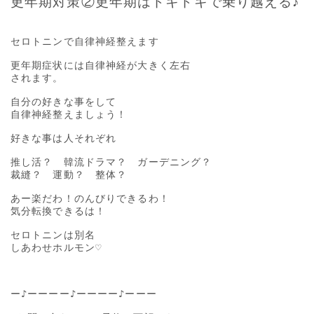
更年期対策②更年期はドキドキで乗り越える♪
セロトニンで自律神経整えます

更年期症状には自律神経が大きく左右

されます。

自分の好きな事をして

自律神経整えましょう！

好きな事は人それぞれ

推し活？　韓流ドラマ？　ガーデニング？

裁縫？　運動？　整体？

あー楽だわ！のんびりできるわ！

気分転換できるは！

セロトニンは別名

しあわせホルモン♡

ー♪ーーーー♪ーーーー♪ーーー
