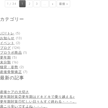
1 / 34
1
2
3
...
»
最後 »
カテゴリー
JOYトレ
(5)
お知らせ
(13)
イベント
(2)
ブログ
(124)
プロラボ商品
(1)
更年期
(5)
未分類
(16)
猫背・姿勢
(2)
産後骨盤矯正
(7)
最新の記事
産後ケアの大切さ
更年期対策②更年期はドキドキで乗り越える♪
更年期対策①忙しい日々もすぐ終わる・・・。
肩こり辛いですよね・・・。