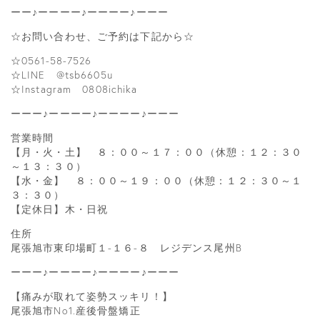
ーー♪ーーーー♪ーーーー♪ーーー
☆お問い合わせ、ご予約は下記から☆
☆0561-58-7526
☆LINE @tsb6605u
☆Instagram 0808ichika
ーーー♪ーーーー♪ーーーー♪ーーー
営業時間
【月・火・土】 ８：００～１７：００（休憩：１２：３０
～１３：３０）
【水・金】 ８：００～１９：００（休憩：１２：３０～１
３：３０）
【定休日】木・日祝
住所
尾張旭市東印場町１-１６-８ レジデンス尾州B
ーーー♪ーーーー♪ーーーー♪ーーー
【痛みが取れて姿勢スッキリ！】
尾張旭市No1.産後骨盤矯正