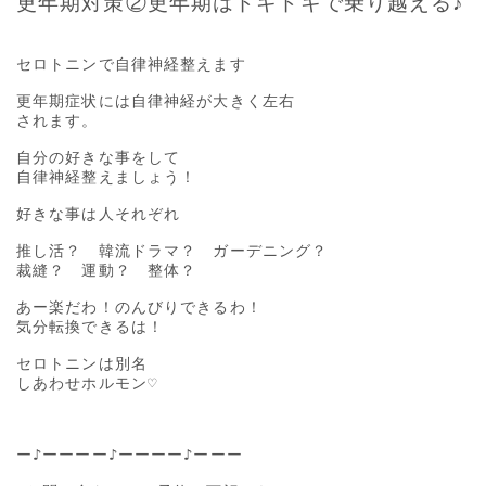
更年期対策②更年期はドキドキで乗り越える♪
セロトニンで自律神経整えます

更年期症状には自律神経が大きく左右

されます。

自分の好きな事をして

自律神経整えましょう！

好きな事は人それぞれ

推し活？　韓流ドラマ？　ガーデニング？

裁縫？　運動？　整体？

あー楽だわ！のんびりできるわ！

気分転換できるは！

セロトニンは別名

しあわせホルモン♡

ー♪ーーーー♪ーーーー♪ーーー
