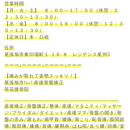
営業時間
【月・火・土】 ８：００～１７：００（休憩：１
２：３０～１３：３０）
【水・金】 ８：００～１９：００（休憩：１２：３
０～１３：３０）
【定休日】木・日祝
住所
尾張旭市東印場町１-１６-８ レジデンス尾州B
ーーー♪ーーーー♪ーーーー♪ーーー
【痛みが取れて姿勢スッキリ！】
尾張旭市No1.産後骨盤矯正
苺花接骨院
―――――――――――――――――――――――
産後矯正/骨盤矯正/整体/産後/マタニティ/マッサー
ジ/ブライダル/ダイエット/産後ママ/骨盤の開き/骨
盤の歪み/尿もれ/肩甲骨/腰痛/肩こり/恥骨痛/股関節
痛/殿部痛/膝痛/首痛/腱鞘炎/ばね指/反り腰/頭痛/姿