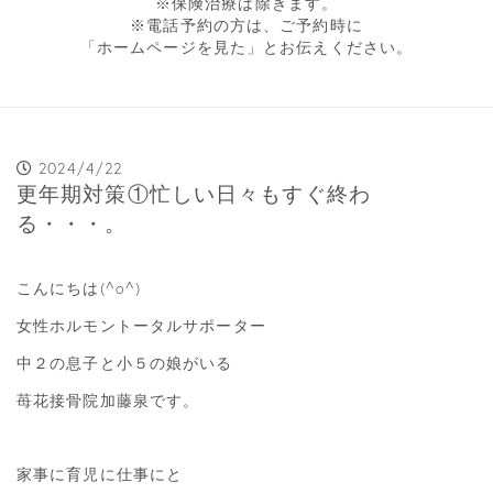
※保険治療は除きます。
※電話予約の方は、ご予約時に
「ホームページを見た」とお伝えください。
2024/4/22
更年期対策①忙しい日々もすぐ終わ
る・・・。
こんにちは(^o^)
女性ホルモントータルサポーター
中２の息子と小５の娘がいる
苺花接骨院加藤泉です。
家事に育児に仕事にと