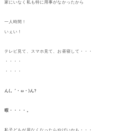
家にいなく私も特に用事がなかったから
一人時間！
いぇい！
テレビ見て、スマホ見て、お昼寝して・・・
・・・・
・・・・
ん(。´・ω・)ん?
暇・・・・。
私子どもが居なくなったらやばいかも・・・