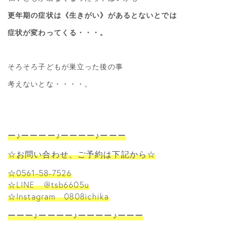
更年期の症状は《生きがい》があるとないとでは
症状が変わってくる・・・。
そろそろ子どもが巣立った後の事
考えないとな・・・・。
ー♪ーーーー♪ーーーー♪ーーー
☆お問い合わせ、ご予約は下記から☆
☆0561-58-7526
☆LINE @tsb6605u
☆Instagram 0808ichika
ーーー♪ーーーー♪ーーーー♪ーーー