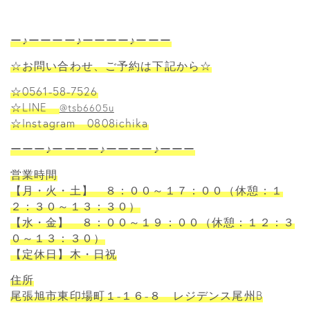
ー♪ーーーー♪ーーーー♪ーーー
☆お問い合わせ、ご予約は下記から☆
☆0561-58-7526
☆LINE
@tsb6605u
☆Instagram 0808ichika
ーーー♪ーーーー♪ーーーー♪ーーー
営業時間
【月・火・土】 ８：００～１７：００（休憩：１
２：３０～１３：３０）
【水・金】 ８：００～１９：００（休憩：１２：３
０～１３：３０）
【定休日】木・日祝
住所
尾張旭市東印場町１-１６-８ レジデンス尾州B