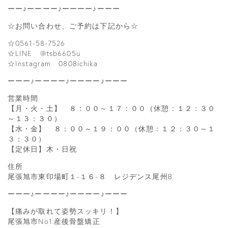
ーー♪ーーーー♪ーーーー♪ーーー
☆お問い合わせ、ご予約は下記から☆
☆0561-58-7526
☆LINE @tsb6605u
☆Instagram 0808ichika
ーーー♪ーーーー♪ーーーー♪ーーー
営業時間
【月・火・土】 ８：００～１７：００（休憩：１２：３０
～１３：３０）
【水・金】 ８：００～１９：００（休憩：１２：３０～１
３：３０）
【定休日】木・日祝
住所
尾張旭市東印場町１-１６-８ レジデンス尾州B
ーーー♪ーーーー♪ーーーー♪ーーー
【痛みが取れて姿勢スッキリ！】
尾張旭市No1.産後骨盤矯正