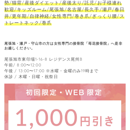
勢/猫背/産後ダイエット/産後太り/託児/お子様連れ
歓迎/キッズルーム/尾張旭/名古屋/長久手/瀬戸/春日
井/更年期/自律神経/女性専門/巻き爪/ぎっくり腰/ス
トレートネック/巻爪
尾張旭・瀬戸・守山市の方は女性専門の接骨院「苺花接骨院」へ是非
お越しください。
尾張旭市東印場1-16-8 レジデンス尾州B
午前/ 8:00〜12:00
午後 / 13:00〜17:00 ※水曜・金曜のみ19時まで
休診 / 木曜・日曜・祝祭日