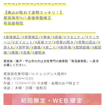
ーーー♪ーーーー♪ーーーー♪ーーー
【痛みが取れて姿勢スッキリ！】
尾張旭市No1.産後骨盤矯正
苺花接骨院
―――――――――――――――――――――――
/
/
/
/
/
#産後矯正
#骨盤矯正
#整体
#産後
#マタニティ
#マッサ
/
/
/
/
/
ージ
#ダイエット
#産後ママ
#骨盤の開き
#骨盤の歪み
#
/
/
/
/
/
/
尿もれ
#肩甲骨
#腰痛
#肩こり
#恥骨痛
#股関節痛
#殿部
/
/
/
痛
#膝痛
#首痛
#腱鞘炎
尾張旭・瀬戸・守山市の方は女性専門の接骨院「苺花接骨院」へ是非
お越しください。
尾張旭市東印場1-16-8 レジデンス尾州B
午前/ 8:00〜12:00
午後 / 13:00〜17:00 ※水曜・金曜のみ19時まで
休診 / 木曜・日曜・祝祭日