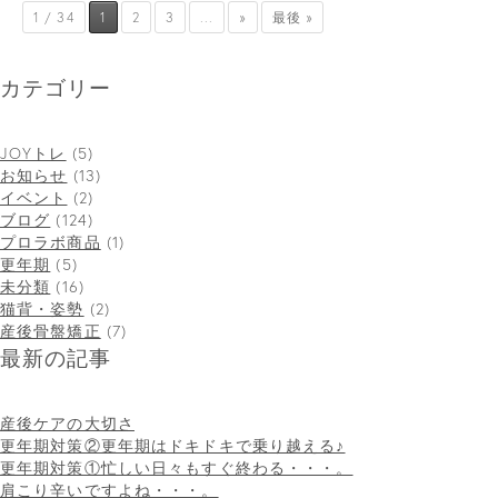
1 / 34
1
2
3
...
»
最後 »
カテゴリー
JOYトレ
(5)
お知らせ
(13)
イベント
(2)
ブログ
(124)
プロラボ商品
(1)
更年期
(5)
未分類
(16)
猫背・姿勢
(2)
産後骨盤矯正
(7)
最新の記事
産後ケアの大切さ
更年期対策②更年期はドキドキで乗り越える♪
更年期対策①忙しい日々もすぐ終わる・・・。
肩こり辛いですよね・・・。