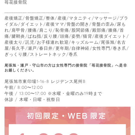
苺花接骨院
―――――――――――――――――――――――
産後矯正/骨盤矯正/整体/産後/マタニティ/マッサージ/ブラ
イダル/ダイエット/産後ママ/骨盤の開き/骨盤の歪み/尿も
れ/肩甲骨/腰痛/肩こり/恥骨痛/股関節痛/殿部痛/膝痛/首
痛/腱鞘炎/ばね指/反り腰/頭痛/姿勢/猫背/産後ダイエット/
産後太り/託児/お子様連れ歓迎/キッズルーム/尾張旭/名古
屋/長久手/瀬戸/春日井/更年期/自律神経/女性専門/巻き爪/
ぎっくり腰/ストレートネック/巻爪
尾張旭・瀬戸・守山市の方は女性専門の接骨院「苺花接骨院」へ是非
お越しください。
尾張旭市東印場1-16-8 レジデンス尾州B
午前/ 8:00〜12:00
午後 / 13:00〜17:00 ※水曜・金曜のみ19時まで
休診 / 木曜・日曜・祝祭日