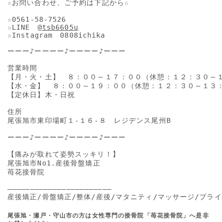
☆お問い合わせ、ご予約は下記から☆

☆0561-58-7526

☆LINE　
@tsb6605u
☆Instagram　0808ichika

ーーー♪ーーーー♪ーーーー♪ーーー

営業時間

【月・火・土】　８：００～１７：００（休憩：１２：３０～１
【水・金】　８：００～１９：００（休憩：１２：３０～１３：
【定休日】木・日祝

住所

尾張旭市東印場町１-１６-８　レジデンス尾州B

ーーー♪ーーーー♪ーーーー♪ーーー

【痛みが取れて姿勢スッキリ！】

尾張旭市No1.産後骨盤矯正

苺花接骨院

―――――――――――――――――――――――

産後矯正/骨盤矯正/整体/産後/マタニティ/マッサージ/ブライ
尾張旭・瀬戸・守山市の方は女性専門の接骨院「苺花接骨院」へ是非